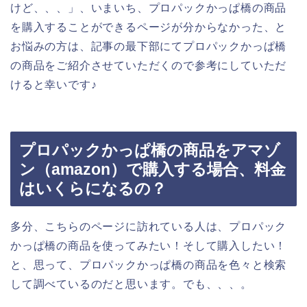
けど、、、」、いまいち、プロパックかっぱ橋の商品
を購入することができるページが分からなかった、と
お悩みの方は、記事の最下部にてプロパックかっぱ橋
の商品をご紹介させていただくので参考にしていただ
けると幸いです♪
プロパックかっぱ橋の商品をアマゾ
ン（amazon）で購入する場合、料金
はいくらになるの？
多分、こちらのページに訪れている人は、プロパック
かっぱ橋の商品を使ってみたい！そして購入したい！
と、思って、プロパックかっぱ橋の商品を色々と検索
して調べているのだと思います。でも、、、。