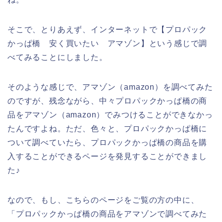
そこで、とりあえず、インターネットで【プロパック
かっぱ橋 安く買いたい アマゾン】という感じで調
べてみることにしました。
そのような感じで、アマゾン（amazon）を調べてみた
のですが、残念ながら、中々プロパックかっぱ橋の商
品をアマゾン（amazon）でみつけることができなかっ
たんですよね。ただ、色々と、プロパックかっぱ橋に
ついて調べていたら、プロパックかっぱ橋の商品を購
入することができるページを発見することができまし
た♪
なので、もし、こちらのページをご覧の方の中に、
「プロパックかっぱ橋の商品をアマゾンで調べてみた