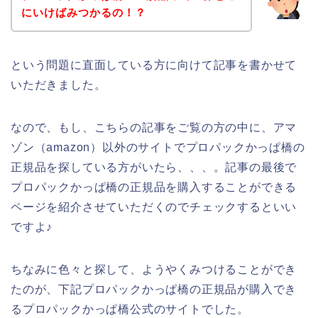
にいけばみつかるの！？
という問題に直面している方に向けて記事を書かせて
いただきました。
なので、もし、こちらの記事をご覧の方の中に、アマ
ゾン（amazon）以外のサイトでプロパックかっぱ橋の
正規品を探している方がいたら、、、。記事の最後で
プロパックかっぱ橋の正規品を購入することができる
ページを紹介させていただくのでチェックするといい
ですよ♪
ちなみに色々と探して、ようやくみつけることができ
たのが、下記プロパックかっぱ橋の正規品が購入でき
るプロパックかっぱ橋公式のサイトでした。