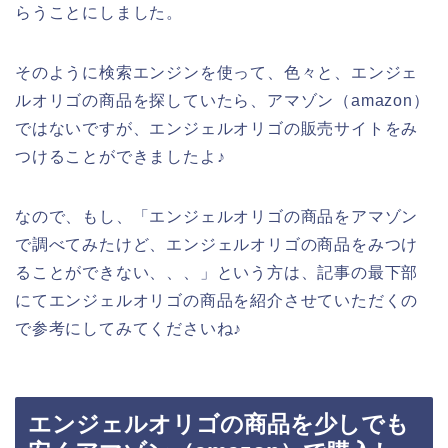
らうことにしました。
そのように検索エンジンを使って、色々と、エンジェ
ルオリゴの商品を探していたら、アマゾン（amazon）
ではないですが、エンジェルオリゴの販売サイトをみ
つけることができましたよ♪
なので、もし、「エンジェルオリゴの商品をアマゾン
で調べてみたけど、エンジェルオリゴの商品をみつけ
ることができない、、、」という方は、記事の最下部
にてエンジェルオリゴの商品を紹介させていただくの
で参考にしてみてくださいね♪
エンジェルオリゴの商品を少しでも