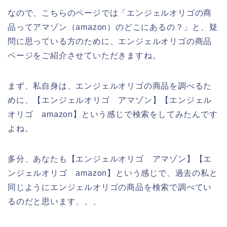
なので、こちらのページでは「エンジェルオリゴの商
品ってアマゾン（amazon）のどこにあるの？」と、疑
問に思っている方のために、エンジェルオリゴの商品
ページをご紹介させていただきますね。
まず、私自身は、エンジェルオリゴの商品を調べるた
めに、【エンジェルオリゴ アマゾン】【エンジェル
オリゴ amazon】という感じで検索をしてみたんです
よね。
多分、あなたも【エンジェルオリゴ アマゾン】【エ
ンジェルオリゴ amazon】という感じで、過去の私と
同じようにエンジェルオリゴの商品を検索で調べてい
るのだと思います、、、