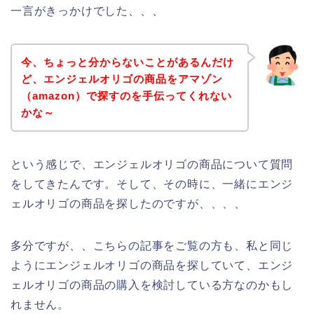
一言がきっかけでした、、、
今、ちょっと分からないことがあるんだけ
ど、エンジェルオリゴの商品をアマゾン
（amazon）で探すのを手伝ってくれない
かな～
という感じで、エンジェルオリゴの商品について質問
をしてきたんです。そして、その時に、一緒にエンジ
ェルオリゴの商品を探したのですが、、、、
多分ですが、、こちらの記事をご覧の方も、私と同じ
ようにエンジェルオリゴの商品を探していて、エンジ
ェルオリゴの商品の購入を検討している方なのかもし
れません。