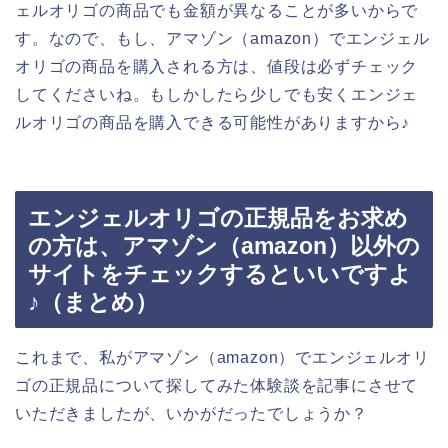
ェルオリゴの商品でも金額が異なることが多いからで
す。なので、もし、アマゾン（amazon）でエンジェル
オリゴの商品を購入される方は、値段は必ずチェック
してくださいね。もしかしたら少しでも安くエンジェ
ルオリゴの商品を購入できる可能性がありますから♪
エンジェルオリゴの正規品をお求め
の方は、アマゾン（amazon）以外の
サイトをチェックするといいですよ
♪（まとめ）
これまで、私がアマゾン（amazon）でエンジェルオリ
ゴの正規品について探してみた体験談を記事にさせて
いただきましたが、いかがだったでしょうか？