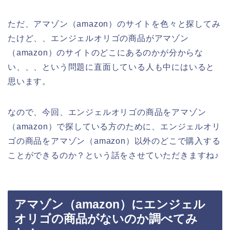
ただ、アマゾン（amazon）のサイトを色々と探してみ
たけど、、エンジェルオリゴの商品がアマゾン
（amazon）のサイトのどこにあるのかが分からな
い、、、という問題に直面している人も中にはいると
思います。
なので、今回、エンジェルオリゴの商品をアマゾン
（amazon）で探している方のために、エンジェルオリ
ゴの商品をアマゾン（amazon）以外のどこで購入する
ことができるのか？という話をさせていただきますね♪
アマゾン（amazon）にエンジェル
オリゴの商品がないのか調べてみ