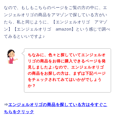
なので、もしもこちらのページをご覧の方の中に、エ
ンジェルオリゴの商品をアマゾンで探している方がい
たら、私と同じように、【エンジェルオリゴ アマゾ
ン】【エンジェルオリゴ amazon】という感じで調べ
てみるといいですよ♪
ちなみに、色々と探していてエンジェルオ
リゴの商品をお得に購入できるページを発
見しましたよ♪なので、エンジェルオリゴ
の商品をお探しの方は、まずは下記ページ
をチェックされてみてはいかがでしょう
か？
⇒
エンジェルオリゴの商品を探している方は今すぐこ
ちらをクリック