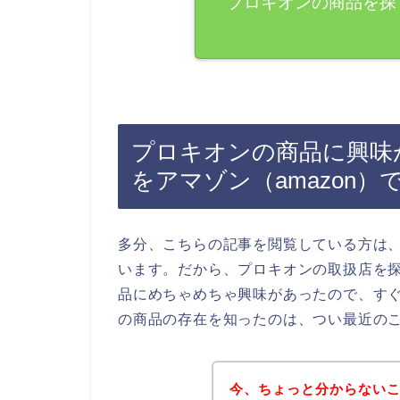
プロキオンの商品を探
プロキオンの商品に興味
をアマゾン（amazon）
多分、こちらの記事を閲覧している方は
います。だから、プロキオンの取扱店を
品にめちゃめちゃ興味があったので、す
の商品の存在を知ったのは、つい最近の
今、ちょっと分からない