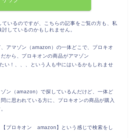
しているのですが、こちらの記事をご覧の方も、私
検討しているのかもしれません。
、アマゾン（amazon）の一体どこで、プロキオ
。だから、プロキオンの商品がアマゾン
知りたい！、、、という人も中にはいるかもしれませ
ゾン（amazon）で探しているんだけど、一体ど
疑問に思われている方に、プロキオンの商品が購入
す。
【プロキオン amazon】という感じで検索をし