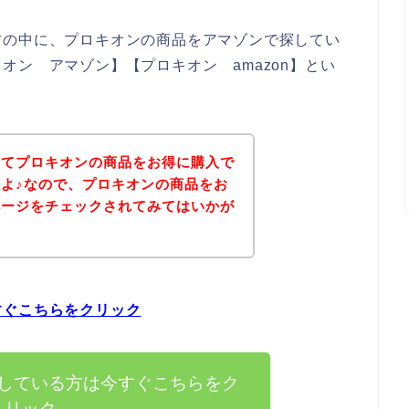
方の中に、プロキオンの商品をアマゾンで探してい
オン アマゾン】【プロキオン amazon】とい
いてプロキオンの商品をお得に購入で
よ♪なので、プロキオンの商品をお
ページをチェックされてみてはいかが
すぐこちらをクリック
している方は今すぐこちらをク
リック