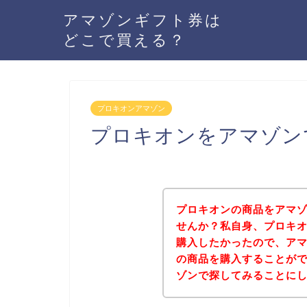
アマゾンギフト券は
どこで買える？
プロキオンアマゾン
プロキオンをアマゾン
プロキオンの商品をアマゾ
せんか？私自身、プロキオ
購入したかったので、ア
の商品を購入することが
ゾンで探してみることに