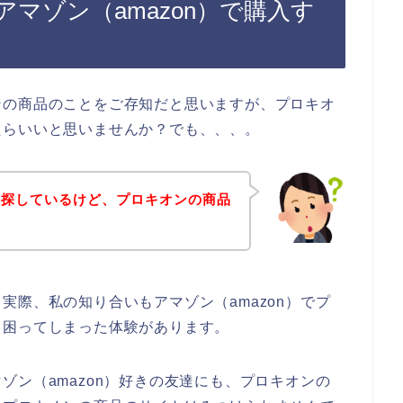
マゾン（amazon）で購入す
ンの商品のことをご存知だと思いますが、プロキオ
たらいいと思いませんか？でも、、、。
を探しているけど、プロキオンの商品
実際、私の知り合いもアマゾン（amazon）でプ
、困ってしまった体験があります。
ゾン（amazon）好きの友達にも、プロキオンの