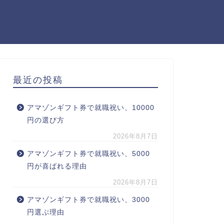
最近の投稿
アマゾンギフト券で就職祝い、10000
円の選び方
2026年8月7日
アマゾンギフト券で就職祝い、5000
円が喜ばれる理由
2026年8月7日
アマゾンギフト券で就職祝い、3000
円選ぶ理由