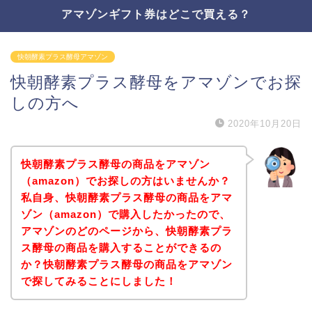
アマゾンギフト券はどこで買える？
快朝酵素プラス酵母アマゾン
快朝酵素プラス酵母をアマゾンでお探
しの方へ
2020年10月20日
快朝酵素プラス酵母の商品をアマゾン
（amazon）でお探しの方はいませんか？
私自身、快朝酵素プラス酵母の商品をアマ
ゾン（amazon）で購入したかったので、
アマゾンのどのページから、快朝酵素プラ
ス酵母の商品を購入することができるの
か？快朝酵素プラス酵母の商品をアマゾン
で探してみることにしました！