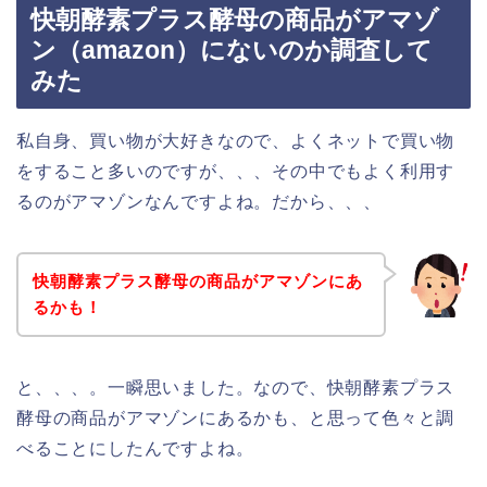
快朝酵素プラス酵母の商品がアマゾ
ン（amazon）にないのか調査して
みた
私自身、買い物が大好きなので、よくネットで買い物
をすること多いのですが、、、その中でもよく利用す
るのがアマゾンなんですよね。だから、、、
快朝酵素プラス酵母の商品がアマゾンにあ
るかも！
と、、、。一瞬思いました。なので、快朝酵素プラス
酵母の商品がアマゾンにあるかも、と思って色々と調
べることにしたんですよね。