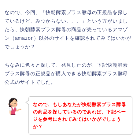
なので、今回、「快朝酵素プラス酵母の正規品を探し
ているけど、みつからない、、、」という方がいまし
たら、快朝酵素プラス酵母の商品が売っているアマゾ
ン（amazon）以外のサイトを確認されてみてはいかが
でしょうか？
ちなみに色々と探して、発見したのが、下記快朝酵素
プラス酵母の正規品が購入できる快朝酵素プラス酵母
公式のサイトでした。
なので、もしあなたが快朝酵素プラス酵母
の商品を探しているのであれば、下記ペー
ジを参考にされてみてはいかがでしょう
か？