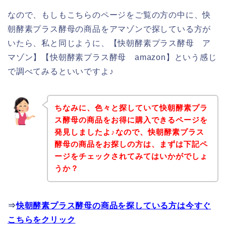
なので、もしもこちらのページをご覧の方の中に、快
朝酵素プラス酵母の商品をアマゾンで探している方が
いたら、私と同じように、【快朝酵素プラス酵母 ア
マゾン】【快朝酵素プラス酵母 amazon】という感じ
で調べてみるといいですよ♪
ちなみに、色々と探していて快朝酵素プラ
ス酵母の商品をお得に購入できるページを
発見しましたよ♪なので、快朝酵素プラス
酵母の商品をお探しの方は、まずは下記ペ
ージをチェックされてみてはいかがでしょ
うか？
⇒
快朝酵素プラス酵母の商品を探している方は今すぐ
こちらをクリック