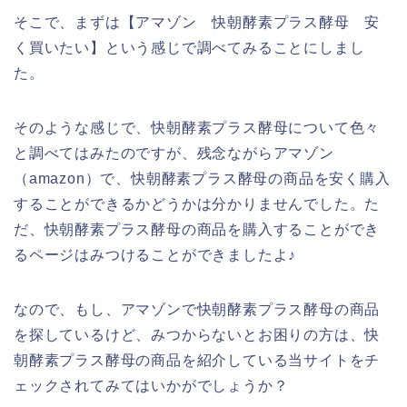
そこで、まずは【アマゾン 快朝酵素プラス酵母 安
く買いたい】という感じで調べてみることにしまし
た。
そのような感じで、快朝酵素プラス酵母について色々
と調べてはみたのですが、残念ながらアマゾン
（amazon）で、快朝酵素プラス酵母の商品を安く購入
することができるかどうかは分かりませんでした。た
だ、快朝酵素プラス酵母の商品を購入することができ
るページはみつけることができましたよ♪
なので、もし、アマゾンで快朝酵素プラス酵母の商品
を探しているけど、みつからないとお困りの方は、快
朝酵素プラス酵母の商品を紹介している当サイトをチ
ェックされてみてはいかがでしょうか？