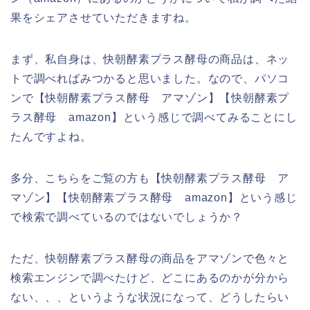
果をシェアさせていただきますね。
まず、私自身は、快朝酵素プラス酵母の商品は、ネッ
トで調べればみつかると思いました。なので、パソコ
ンで【快朝酵素プラス酵母 アマゾン】【快朝酵素プ
ラス酵母 amazon】という感じで調べてみることにし
たんですよね。
多分、こちらをご覧の方も【快朝酵素プラス酵母 ア
マゾン】【快朝酵素プラス酵母 amazon】という感じ
で検索で調べているのではないでしょうか？
ただ、快朝酵素プラス酵母の商品をアマゾンで色々と
検索エンジンで調べたけど、どこにあるのかが分から
ない、、、というような状況になって、どうしたらい