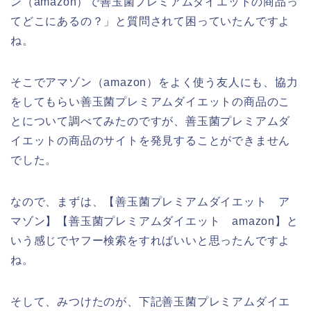
ン（amazon）で善玉菌プレミアムダイエットの商品っ
てどこにあるの？」と質問されて困っていたんですよ
ね。
そこでアマゾン（amazon）をよく使う友人にも、協力
をしてもらい善玉菌プレミアムダイエットの商品のこ
とについて調べてみたのですが、善玉菌プレミアムダ
イエットの商品のサイトを発見することができません
でした。
なので、まずは、【善玉菌プレミアムダイエット ア
マゾン】【善玉菌プレミアムダイエット amazon】と
いう感じでヤフー検索をすればいいと思ったんですよ
ね。
そして、みつけたのが、下記善玉菌プレミアムダイエ