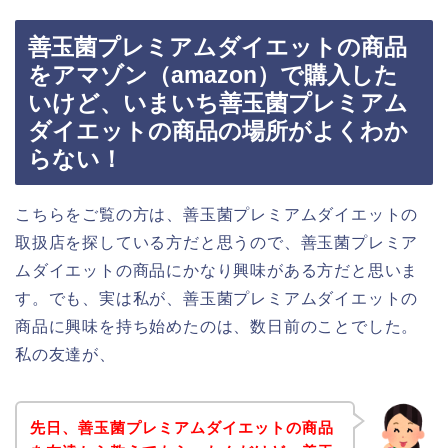
善玉菌プレミアムダイエットの商品
をアマゾン（amazon）で購入した
いけど、いまいち善玉菌プレミアム
ダイエットの商品の場所がよくわか
らない！
こちらをご覧の方は、善玉菌プレミアムダイエットの
取扱店を探している方だと思うので、善玉菌プレミア
ムダイエットの商品にかなり興味がある方だと思いま
す。でも、実は私が、善玉菌プレミアムダイエットの
商品に興味を持ち始めたのは、数日前のことでした。
私の友達が、
先日、善玉菌プレミアムダイエットの商品