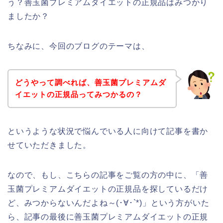
う？善玉菌プレミアムダイエットの正規品はみつかり
ましたか？
ちなみに、今回のブログのテーマは、
どうやって調べれば、善玉菌プレミアムダ
イエットの正規品ってみつかるの？
というような状況で悩んでいる人に向けて記事を書か
せていただきました。
なので、もし、こちらの記事をご覧の方の中に、「善
玉菌プレミアムダイエットの正規品を探しているだけ
ど、みつからないんだよね～(･∀･`*)」という方がいた
ら、記事の最後に善玉菌プレミアムダイエットの正規