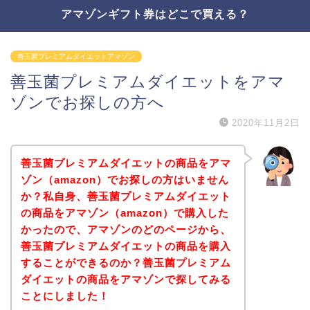
アマゾンギフト券はどこで買える？
善玉菌プレミアムダイエットアマゾン
善玉菌プレミアムダイエットをアマ
ゾンでお探しの方へ
2020年11月2日
善玉菌プレミアムダイエットの商品をアマ
ゾン（amazon）でお探しの方はいません
か？私自身、善玉菌プレミアムダイエット
の商品をアマゾン（amazon）で購入した
かったので、アマゾンのどのページから、
善玉菌プレミアムダイエットの商品を購入
することができるのか？善玉菌プレミアム
ダイエットの商品をアマゾンで探してみる
ことにしました！