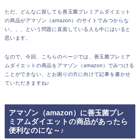
ただ、どんなに探しても善玉菌プレミアムダイエット
の商品がアマゾン（amazon）のサイトでみつからな
い、、、という問題に直面している人も中にはいると
思います。
なので、今回、こちらのページでは、善玉菌プレミア
ムダイエットの商品をアマゾン（amazon）でみつける
ことができない、とお困りの方に向けて記事を書かせ
ていただきますね♪
アマゾン（amazon）に善玉菌プレ
ミアムダイエットの商品があったら
便利なのにな～♪