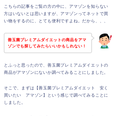
こちらの記事をご覧の方の中に、アマゾンを知らない
方はいないとは思いますが、アマゾンってネットで買
い物をするのに、とても便利ですよね。だから、、、
善玉菌プレミアムダイエットの商品をアマ
ゾンでも探してみたらいいかもしれない！
とふっと思ったので、善玉菌プレミアムダイエットの
商品がアマゾンにないか調べてみることにしました。
そこで、まずは【善玉菌プレミアムダイエット 安く
買いたい アマゾン】という感じで調べてみることに
しました。