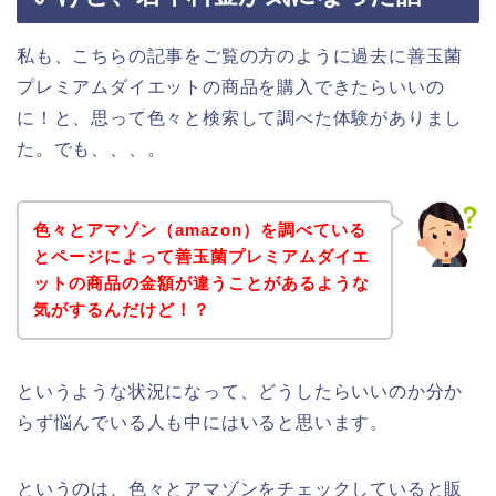
私も、こちらの記事をご覧の方のように過去に善玉菌
プレミアムダイエットの商品を購入できたらいいの
に！と、思って色々と検索して調べた体験がありまし
た。でも、、、。
色々とアマゾン（amazon）を調べている
とページによって善玉菌プレミアムダイエ
ットの商品の金額が違うことがあるような
気がするんだけど！？
というような状況になって、どうしたらいいのか分か
らず悩んでいる人も中にはいると思います。
というのは、色々とアマゾンをチェックしていると販