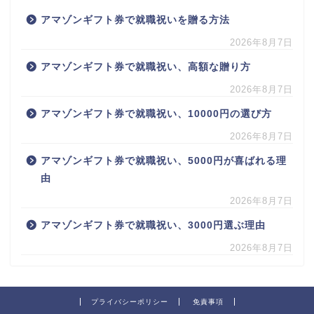
アマゾンギフト券で就職祝いを贈る方法
2026年8月7日
アマゾンギフト券で就職祝い、高額な贈り方
2026年8月7日
アマゾンギフト券で就職祝い、10000円の選び方
2026年8月7日
アマゾンギフト券で就職祝い、5000円が喜ばれる理
由
2026年8月7日
アマゾンギフト券で就職祝い、3000円選ぶ理由
2026年8月7日
プライバシーポリシー
免責事項