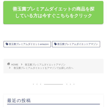
善玉菌プレミアムダイエットの商品を探
している方は今すぐこちらをクリック
善玉菌プレミアムダイエットamazon
善玉菌プレミアムダイエットアマゾン
HOME
善玉菌プレミアムダイエットアマゾン
善玉菌プレミアムダイエットをアマゾンでお探しの方へ
最近の投稿