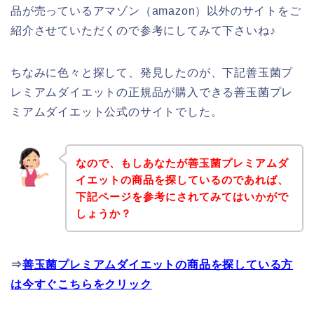
品が売っているアマゾン（amazon）以外のサイトをご
紹介させていただくので参考にしてみて下さいね♪
ちなみに色々と探して、発見したのが、下記善玉菌プ
レミアムダイエットの正規品が購入できる善玉菌プレ
ミアムダイエット公式のサイトでした。
なので、もしあなたが善玉菌プレミアムダ
イエットの商品を探しているのであれば、
下記ページを参考にされてみてはいかがで
しょうか？
⇒
善玉菌プレミアムダイエットの商品を探している方
は今すぐこちらをクリック