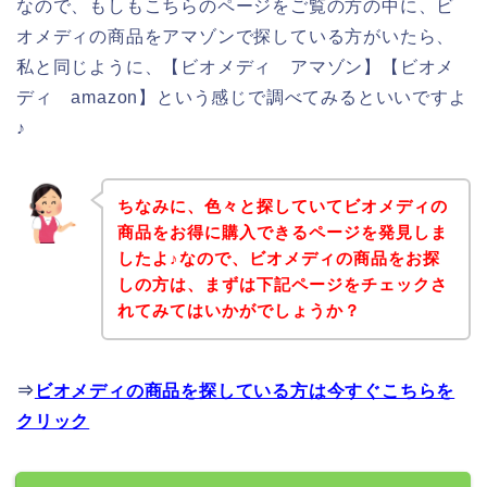
なので、もしもこちらのページをご覧の方の中に、ビ
オメディの商品をアマゾンで探している方がいたら、
私と同じように、【ビオメディ アマゾン】【ビオメ
ディ amazon】という感じで調べてみるといいですよ
♪
ちなみに、色々と探していてビオメディの
商品をお得に購入できるページを発見しま
したよ♪なので、ビオメディの商品をお探
しの方は、まずは下記ページをチェックさ
れてみてはいかがでしょうか？
⇒
ビオメディの商品を探している方は今すぐこちらを
クリック