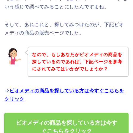
いう感じで調べてみることにしたんですよね。
そして、あれこれと、探してみつけたのが、下記ビオ
メディの商品の販売ページでした。
なので、もしあなたがビオメディの商品を
探しているのであれば、下記ページを参考
にされてみてはいかがでしょうか？
⇒
ビオメディの商品を探している方は今すぐこちらを
クリック
ビオメディの商品を探している方は今す
ぐこちらをクリック