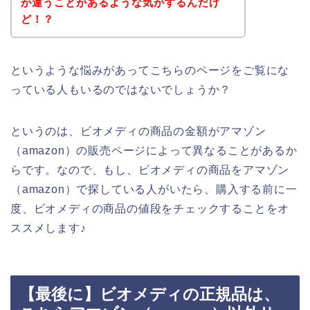
が違うことがあるような気がするんだけ
ど！？
というような悩みがあってこちらのページをご覧にな
っている人もいるのではないでしょうか？
というのは、ビオメディの商品の金額がアマゾン
（amazon）の販売ページによって異なることがあるか
らです。なので、もし、ビオメディの商品をアマゾン
（amazon）で探している人がいたら、購入する前に一
度、ビオメディの商品の値段をチェックすることをオ
ススメします♪
【最後に】ビオメディの正規品は、