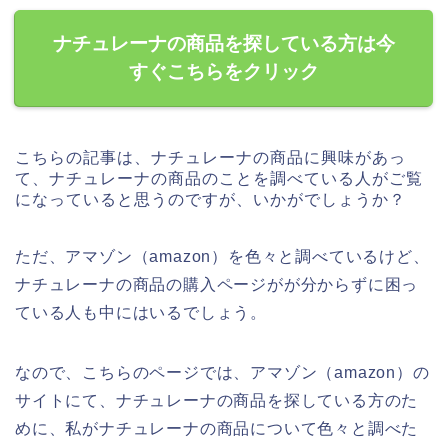
ナチュレーナの商品を探している方は今
すぐこちらをクリック
こちらの記事は、ナチュレーナの商品に興味があっ
て、ナチュレーナの商品のことを調べている人がご覧
になっていると思うのですが、いかがでしょうか？
ただ、アマゾン（amazon）を色々と調べているけど、
ナチュレーナの商品の購入ページがが分からずに困っ
ている人も中にはいるでしょう。
なので、こちらのページでは、アマゾン（amazon）の
サイトにて、ナチュレーナの商品を探している方のた
めに、私がナチュレーナの商品について色々と調べた