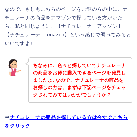
なので、もしもこちらのページをご覧の方の中に、ナ
チュレーナの商品をアマゾンで探している方がいた
ら、私と同じように、【ナチュレーナ アマゾン】
【ナチュレーナ amazon】という感じで調べてみると
いいですよ♪
ちなみに、色々と探していてナチュレーナ
の商品をお得に購入できるページを発見し
ましたよ♪なので、ナチュレーナの商品を
お探しの方は、まずは下記ページをチェッ
クされてみてはいかがでしょうか？
⇒
ナチュレーナの商品を探している方は今すぐこちら
をクリック