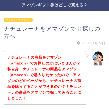
アマゾンギフト券はどこで買える？
ナチュレーナアマゾン
ナチュレーナをアマゾンでお探しの
方へ
2021年4月24日
ナチュレーナの商品をアマゾン
（amazon）でお探しの方はいませんか？
私自身、ナチュレーナの商品をアマゾン
（amazon）で購入したかったので、アマ
ゾンのどのページから、ナチュレーナの商
品を購入することができるのか？ナチュレ
ーナの商品をアマゾンで探してみることに
しました！