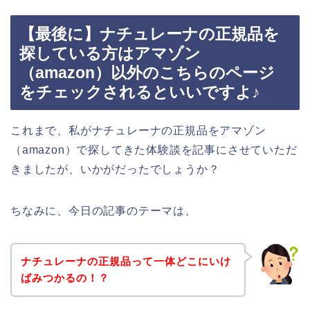
【最後に】ナチュレーナの正規品を
探している方はアマゾン
（amazon）以外のこちらのページ
をチェックされるといいですよ♪
これまで、私がナチュレーナの正規品をアマゾン
（amazon）で探してきた体験談を記事にさせていただ
きましたが、いかがだったでしょうか？
ちなみに、今日の記事のテーマは、
ナチュレーナの正規品って一体どこにいけ
ばみつかるの！？