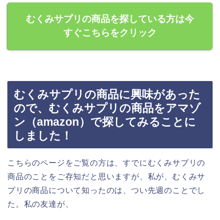
むくみサプリの商品を探している方は今
すぐこちらをクリック
むくみサプリの商品に興味があった
ので、むくみサプリの商品をアマゾ
ン（amazon）で探してみることに
しました！
こちらのページをご覧の方は、すでにむくみサプリの
商品のことをご存知だと思いますが、私が、むくみサ
プリの商品について知ったのは、つい先週のことでし
た。私の友達が、