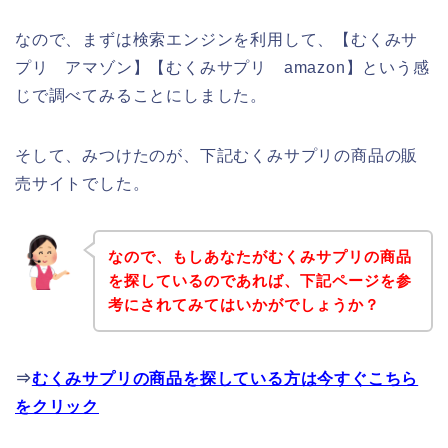
なので、まずは検索エンジンを利用して、【むくみサ
プリ アマゾン】【むくみサプリ amazon】という感
じで調べてみることにしました。
そして、みつけたのが、下記むくみサプリの商品の販
売サイトでした。
なので、もしあなたがむくみサプリの商品
を探しているのであれば、下記ページを参
考にされてみてはいかがでしょうか？
⇒
むくみサプリの商品を探している方は今すぐこちら
をクリック