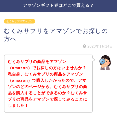
アマゾンギフト券はどこで買える？
むくみサプリアマゾン
むくみサプリをアマゾンでお探しの
方へ
2023年1月14日
むくみサプリの商品をアマゾン
（amazon）でお探しの方はいませんか？
私自身、むくみサプリの商品をアマゾン
（amazon）で購入したかったので、アマ
ゾンのどのページから、むくみサプリの商
品を購入することができるのか？むくみサ
プリの商品をアマゾンで探してみることに
しました！