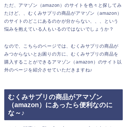
ただ、アマゾン（amazon）のサイトを色々と探してみ
たけど、、むくみサプリの商品がアマゾン（amazon）
のサイトのどこにあるのかが分からない、、、という
悩みを抱えている人もいるのではないでしょうか？
なので、こちらのページでは、むくみサプリの商品が
みつからないとお困りの方に、むくみサプリの商品を
購入することができるアマゾン（amazon）のサイト以
外のページを紹介させていただきますね♪
むくみサプリの商品がアマゾン
（amazon）にあったら便利なのに
な～♪