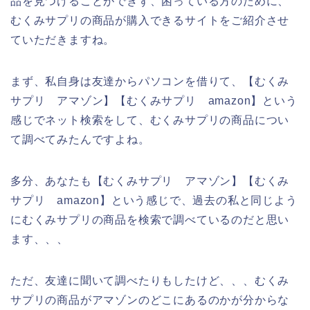
品を見つけることができず、困っている方のために、
むくみサプリの商品が購入できるサイトをご紹介させ
ていただきますね。
まず、私自身は友達からパソコンを借りて、【むくみ
サプリ アマゾン】【むくみサプリ amazon】という
感じでネット検索をして、むくみサプリの商品につい
て調べてみたんですよね。
多分、あなたも【むくみサプリ アマゾン】【むくみ
サプリ amazon】という感じで、過去の私と同じよう
にむくみサプリの商品を検索で調べているのだと思い
ます、、、
ただ、友達に聞いて調べたりもしたけど、、、むくみ
サプリの商品がアマゾンのどこにあるのかが分からな