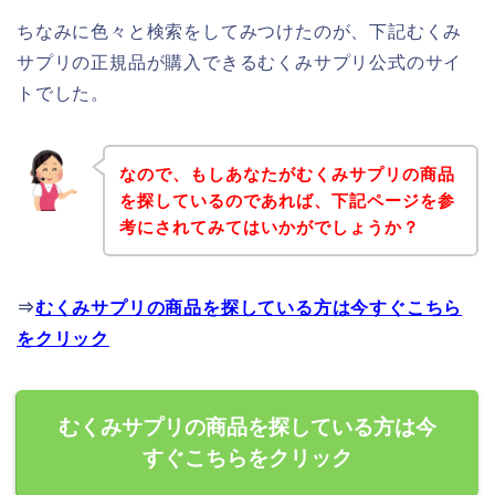
ちなみに色々と検索をしてみつけたのが、下記むくみ
サプリの正規品が購入できるむくみサプリ公式のサイ
トでした。
なので、もしあなたがむくみサプリの商品
を探しているのであれば、下記ページを参
考にされてみてはいかがでしょうか？
⇒
むくみサプリの商品を探している方は今すぐこちら
をクリック
むくみサプリの商品を探している方は今
すぐこちらをクリック