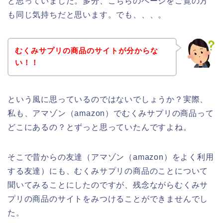
と思っていました。多分、こちらのページをご覧の方
も同じ気持ちだと思います。でも、、、。
むくみサプリの商品のサイトが分からな
い！！
という風に思っているのではないでしょうか？実際、
私も、アマゾン（amazon）でむくみサプリの商品って
どこにあるの？とずっと思っていたんですよね。
そこで昔からの友達（アマゾン（amazon）をよく利用
する友達）にも、むくみサプリの商品のことについて
聞いてみることにしたのですが、残念ながらむくみサ
プリの商品のサイトをみつけることができませんでし
た。