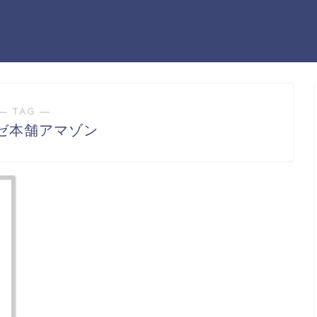
― TAG ―
ゼ本舗アマゾン