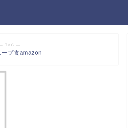
― TAG ―
ープ食amazon