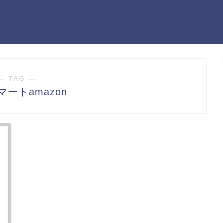
― TAG ―
マートamazon