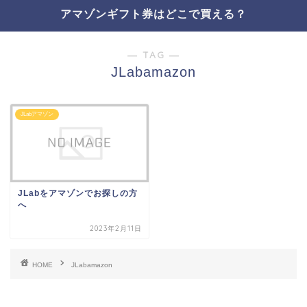
アマゾンギフト券はどこで買える？
― TAG ―
JLabamazon
JLabアマゾン
JLabをアマゾンでお探しの方
へ
2023年2月11日
HOME
JLabamazon